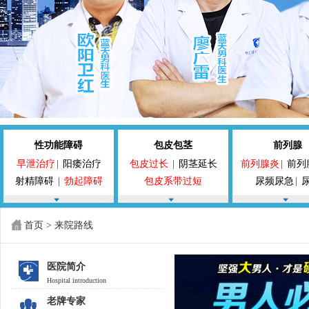
性功能障碍
包皮包茎
前列腺
早泄治疗
|
阳痿治疗
包皮过长
|
阴茎延长
前列腺炎
|
前列
射精障碍
|
勃起障碍
包皮系带过短
尿频尿急
|
手淫过度
前列腺囊
首页
>
来院路线
医院简介
Hospital introduction
老牌专家