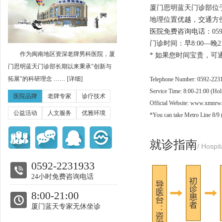
厦门思明蓝天门诊部位
地理位置优越，交通方
医院免费咨询电话：0592-
门诊时间：早8:00—晚
作为闽南地区资深老牌男科医院，厦
* 如果您时间宝贵，
门思明蓝天门诊部长期以来秉承"创新与
拓展"的科研理念 ……
[详细]
Telephone Number: 0592-223
Service Time: 8:00-21:00 (Hol
医院品牌
老牌专家
诊疗技术
Official Website: www.xmnrw
公益活动
人文服务
优雅环境
*You can take Metro Line 8/9 
就诊指南
/ Hospit
0592-2231933
24小时免费咨询电话
8:00-21:00
厦门蓝天专家无休坐诊